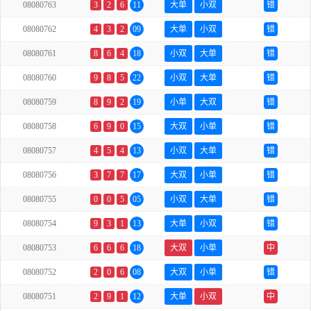
08080763
3
2
6
11
大单
小双
错
08080762
4
3
2
09
大单
小双
错
08080761
8
6
4
18
小双
大单
错
08080760
9
8
5
22
小双
大单
错
08080759
8
9
2
19
小单
大双
错
08080758
6
9
0
15
大双
小单
错
08080757
4
5
4
13
小双
大单
错
08080756
3
7
7
17
大双
小单
错
08080755
0
0
5
05
小双
大单
错
08080754
9
3
1
13
大单
小双
错
08080753
6
6
6
18
大双
小单
中
08080752
2
0
6
08
大双
小单
错
08080751
2
9
1
12
大单
小双
中