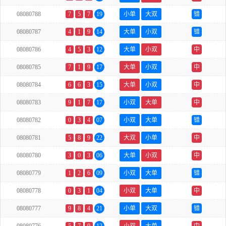
08080788
7
5
7
19
小单
大双
错
08080787
4
1
9
14
大单
小双
错
08080786
4
5
3
12
大单
小双
中
08080785
7
1
9
17
大单
小双
中
08080784
6
6
3
15
大单
小双
中
08080783
9
1
7
17
小双
大单
中
08080782
0
3
4
07
小双
大单
错
08080781
5
8
9
22
大双
小单
中
08080780
3
0
3
06
大单
小双
中
08080779
1
2
6
09
小双
大单
错
08080778
0
3
1
04
小双
大单
中
08080777
9
8
4
21
小单
大双
错