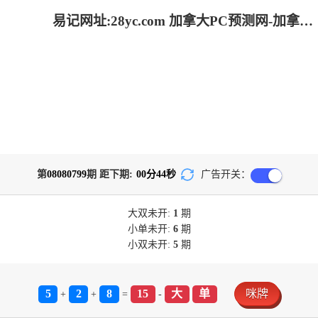
易记网址:28yc.com 加拿大PC预测网-加拿大28开奖|PC结果预测官网_专业的加拿大pc预测数据网站!
第
08080799
期 距下期:
00
分
43
秒
广告开关：
大双
未开:
1
期
小单
未开:
6
期
小双
未开:
5
期
5
2
8
15
大
单
咪牌
+
+
=
-