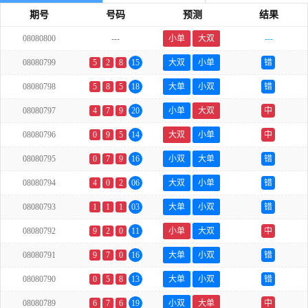
期号
号码
预测
结果
08080800
---
小单
大双
---
08080799
5
2
8
15
大双
小单
错
08080798
5
8
5
18
大单
小双
错
08080797
4
7
9
20
小单
大双
中
08080796
0
9
5
14
大双
小单
中
08080795
0
7
9
16
小双
大单
错
08080794
4
0
2
06
大双
小单
错
08080793
1
1
1
03
大单
小双
错
08080792
9
2
0
11
小单
大双
中
08080791
9
7
0
16
大单
小双
错
08080790
0
5
8
13
大单
小双
错
08080789
6
7
6
19
小双
大单
中