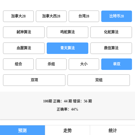
加拿大28
加拿大西28
台湾28
比特币28
弑神算法
鸣蛇算法
化蛇算法
血腥算法
青天算法
鼎信算法
组合
杀组
大小
单双
双项
双组
100期 正确：44 期 错误：56 期
正确率：44%
预测
走势
统计