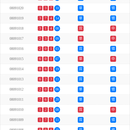
08091020
0
3
7
10
单
错
08091019
3
7
4
14
单
错
08091018
3
1
4
08
双
中
08091017
2
3
4
09
单
中
08091016
2
0
1
03
双
错
08091015
6
0
1
07
单
中
08091014
8
6
5
19
双
错
08091013
6
2
3
11
双
错
08091012
2
0
4
06
单
错
08091011
7
6
7
20
单
错
08091010
1
2
5
08
双
中
08091009
1
7
3
11
双
错