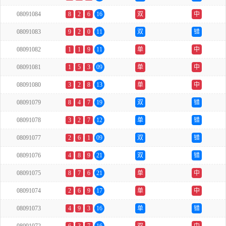
08091084
8
2
6
16
双
中
08091083
9
2
0
11
双
错
08091082
1
1
9
11
单
中
08091081
1
5
3
09
单
中
08091080
3
2
8
13
单
中
08091079
8
4
7
19
双
错
08091078
3
2
7
12
单
错
08091077
2
6
1
09
双
错
08091076
4
8
9
21
双
错
08091075
8
7
6
21
单
中
08091074
2
6
9
17
单
中
08091073
4
9
3
16
单
错