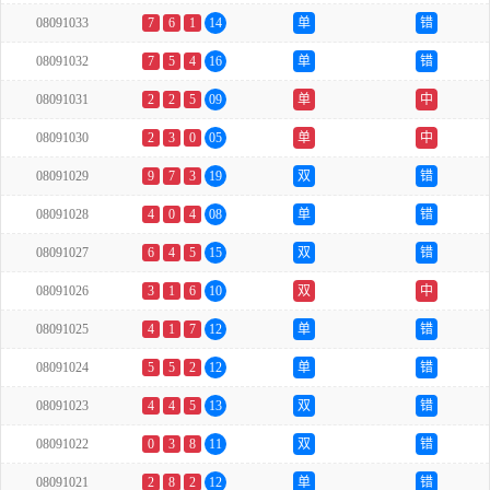
08091033
7
6
1
14
单
错
08091032
7
5
4
16
单
错
08091031
2
2
5
09
单
中
08091030
2
3
0
05
单
中
08091029
9
7
3
19
双
错
08091028
4
0
4
08
单
错
08091027
6
4
5
15
双
错
08091026
3
1
6
10
双
中
08091025
4
1
7
12
单
错
08091024
5
5
2
12
单
错
08091023
4
4
5
13
双
错
08091022
0
3
8
11
双
错
08091021
2
8
2
12
单
错