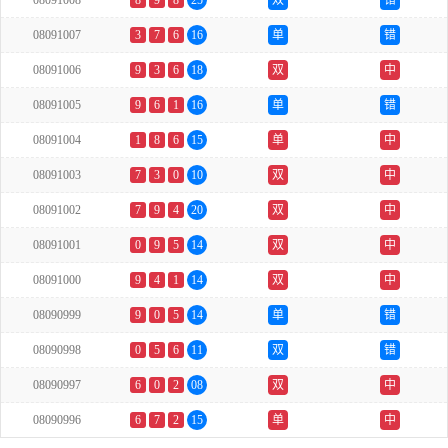
08091008
8
9
8
25
双
错
08091007
3
7
6
16
单
错
08091006
9
3
6
18
双
中
08091005
9
6
1
16
单
错
08091004
1
8
6
15
单
中
08091003
7
3
0
10
双
中
08091002
7
9
4
20
双
中
08091001
0
9
5
14
双
中
08091000
9
4
1
14
双
中
08090999
9
0
5
14
单
错
08090998
0
5
6
11
双
错
08090997
6
0
2
08
双
中
08090996
6
7
2
15
单
中