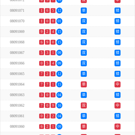
08091072
6
3
7
16
双
中
08091071
1
6
5
12
单
错
08091070
1
0
0
01
双
错
08091069
9
2
4
15
双
错
08091068
6
9
0
15
双
错
08091067
5
3
1
09
双
错
08091066
0
5
4
09
双
错
08091065
7
2
3
12
单
错
08091064
7
7
1
15
单
中
08091063
3
0
1
04
单
错
08091062
7
0
9
16
双
中
08091061
0
2
2
04
单
错
08091060
6
2
1
09
单
中