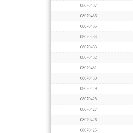
08070437
08070436
08070435
08070434
08070433
08070432
08070431
08070430
08070429
08070428
08070427
08070426
08070425