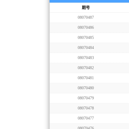
期号
08070487
08070486
08070485
08070484
08070483
08070482
08070481
08070480
08070479
08070478
08070477
08070476