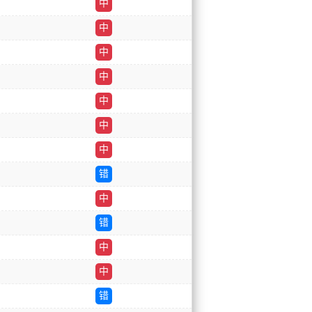
中
中
中
中
中
中
中
错
中
错
中
中
错