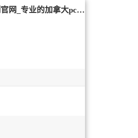
易记网址:28yc.com 加拿大PC预测网-加拿大28开奖|PC结果预测官网_专业的加拿大pc预测数据网站!