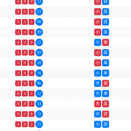
13
小
双
4
9
0
13
小
双
8
5
0
09
小
双
3
1
5
09
小
双
2
3
4
15
小
单
4
2
9
03
小
双
1
0
2
10
小
单
1
0
9
16
小
单
3
4
9
06
大
双
1
4
1
12
大
单
6
4
2
14
大
双
0
9
5
12
大
双
3
1
8
15
小
双
4
9
2