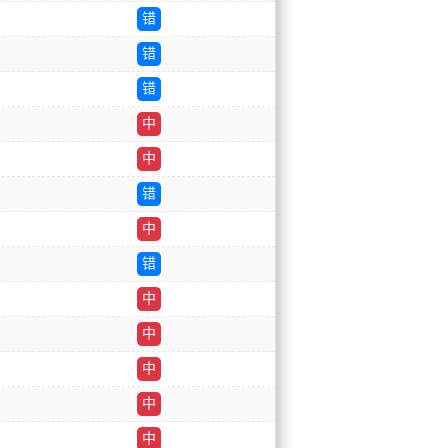
错
错
错
中
中
错
中
错
中
中
中
中
中