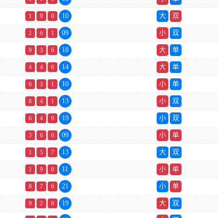
10
大
双
1
9
0
09
小
双
2
6
1
18
大
单
9
3
6
14
大
单
4
4
6
10
小
单
6
3
1
13
小
双
8
4
1
19
小
双
6
4
9
09
小
单
3
6
0
13
大
双
1
5
7
11
小
单
2
9
0
21
小
单
8
7
6
19
大
双
9
2
8