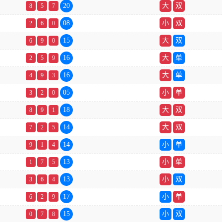
20
大
双
8
5
7
08
小
双
2
6
0
15
大
双
6
9
0
16
大
单
2
5
9
16
大
单
4
9
3
05
小
单
3
2
0
18
大
双
8
9
1
14
大
双
7
2
5
14
小
单
9
1
4
13
小
单
1
7
5
13
小
双
3
6
4
17
小
单
6
2
9
15
小
双
0
7
8