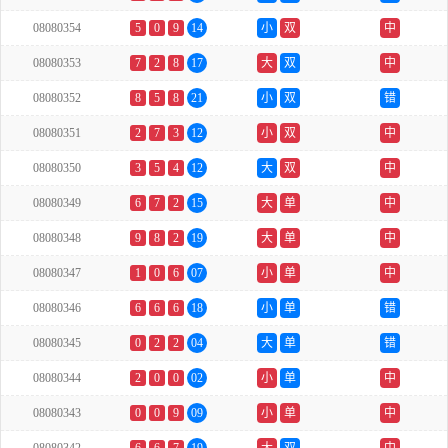
08080354
5
0
9
14
小
双
中
08080353
7
2
8
17
大
双
中
08080352
8
5
8
21
小
双
错
08080351
2
7
3
12
小
双
中
08080350
3
5
4
12
大
双
中
08080349
6
7
2
15
大
单
中
08080348
9
8
2
19
大
单
中
08080347
1
0
6
07
小
单
中
08080346
6
6
6
18
小
单
错
08080345
0
2
2
04
大
单
错
08080344
2
0
0
02
小
单
中
08080343
0
0
9
09
小
单
中