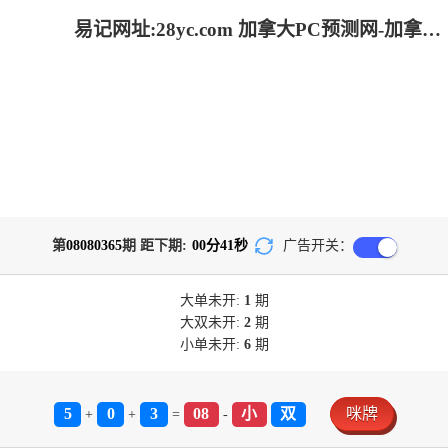
易记网址:28yc.com 加拿大PC预测网-加拿大28开奖|PC结果预测官网_专业的加拿大pc预测数据网站!
第
08080365
期 距下期:
00
分
40
秒
广告开关：
大单
未开:
1
期
大双
未开:
2
期
小单
未开:
6
期
5
0
3
08
小
双
咪牌
+
+
=
-