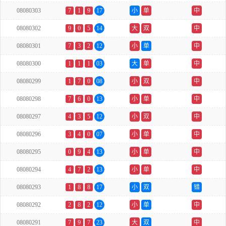
08080303
7
1
9
17
小
单
中
08080302
9
0
5
14
大
双
中
08080301
7
3
2
12
小
单
中
08080300
1
1
1
03
大
单
中
08080299
1
7
0
08
小
双
中
08080298
7
6
0
13
小
单
中
08080297
4
3
5
12
小
双
中
08080296
3
4
0
07
小
单
中
08080295
0
9
4
13
小
单
中
08080294
4
7
2
13
小
单
中
08080293
1
8
8
17
小
双
错
08080292
2
8
2
12
小
单
中
08080291
7
9
7
23
大
双
中