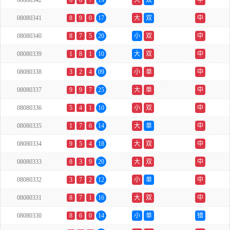
08080342
6
6
7
19
大
双
中
08080341
8
9
0
17
大
双
中
08080340
8
7
5
20
小
双
中
08080339
1
8
1
10
大
双
中
08080338
3
2
4
09
小
单
中
08080337
9
9
7
25
大
单
中
08080336
5
4
1
10
小
双
中
08080335
1
7
6
14
大
单
中
08080334
9
5
4
18
大
双
中
08080333
8
3
9
20
大
双
中
08080332
3
7
2
12
小
单
中
08080331
8
7
1
16
大
双
中
08080330
8
6
0
14
小
单
错