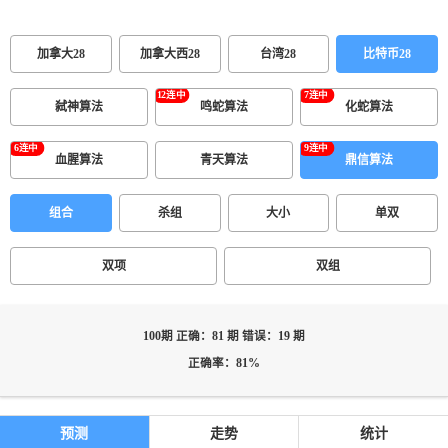
加拿大28
加拿大西28
台湾28
比特币28
弑神算法
鸣蛇算法
化蛇算法
血腥算法
青天算法
鼎信算法
组合
杀组
大小
单双
双项
双组
100期 正确：81 期 错误：19 期
正确率：81%
预测
走势
统计