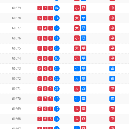
61679
2
2
0
04
小
双
中
61678
6
5
3
14
大
单
中
61677
8
4
5
17
大
双
中
61676
1
6
4
11
小
双
中
61675
4
7
6
17
大
单
中
61674
2
0
4
06
小
单
中
61673
6
0
8
14
小
单
错
61672
4
8
0
12
大
单
错
61671
7
9
5
21
大
双
中
61670
4
7
5
16
小
单
错
61669
7
9
1
17
大
单
中
61668
2
6
6
14
大
双
中