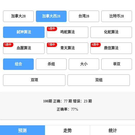
加拿大28
加拿大西28
台湾28
比特币28
弑神算法
鸣蛇算法
化蛇算法
血腥算法
青天算法
鼎信算法
组合
杀组
大小
单双
双项
双组
100期 正确：77 期 错误：23 期
正确率：77%
预测
走势
统计