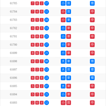
61705
7
8
2
17
小
双
错
61704
7
4
0
11
小
双
中
61703
4
5
1
10
小
单
中
61702
3
3
9
15
小
单
中
61701
9
8
8
25
小
单
中
61700
6
3
8
17
小
单
中
61699
8
6
7
21
小
单
中
61698
0
1
7
08
大
单
错
61697
5
2
6
13
大
双
错
61696
6
8
8
22
小
单
错
61695
5
0
2
07
大
单
中
61694
5
7
9
21
小
单
中
61693
2
6
4
12
小
双
中