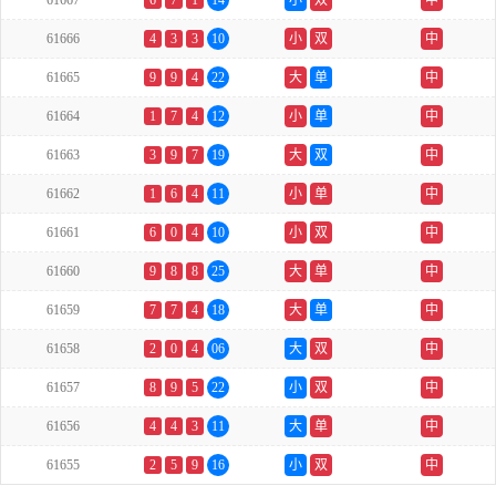
61667
6
7
1
14
小
双
中
61666
4
3
3
10
小
双
中
61665
9
9
4
22
大
单
中
61664
1
7
4
12
小
单
中
61663
3
9
7
19
大
双
中
61662
1
6
4
11
小
单
中
61661
6
0
4
10
小
双
中
61660
9
8
8
25
大
单
中
61659
7
7
4
18
大
单
中
61658
2
0
4
06
大
双
中
61657
8
9
5
22
小
双
中
61656
4
4
3
11
大
单
中
61655
2
5
9
16
小
双
中