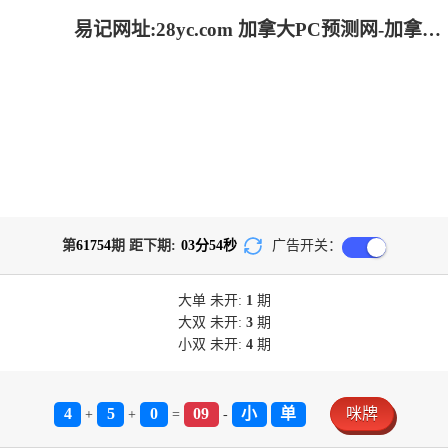
易记网址:28yc.com 加拿大PC预测网-加拿大28开奖|PC结果预测官网_专业的加拿大pc预测数据网站!
第
61754
期 距下期:
03
分
54
秒
广告开关：
大单
未开:
1
期
大双
未开:
3
期
小双
未开:
4
期
4
5
0
09
小
单
咪牌
+
+
=
-