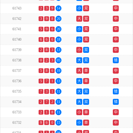
61743
2
3
9
14
小
双
中
61742
3
9
8
20
大
双
中
61741
5
9
6
20
小
双
中
61740
6
6
6
18
小
双
中
61739
2
8
3
13
小
双
中
61738
0
2
3
05
大
双
错
61737
5
8
6
19
大
单
中
61736
5
7
1
13
大
单
中
61735
7
3
1
11
大
双
错
61734
2
7
2
11
大
双
错
61733
2
1
8
11
小
单
中
61732
9
6
0
15
小
单
中