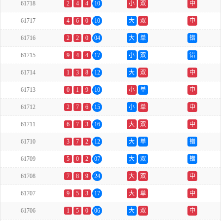
61718
2
4
4
10
小
双
中
61717
4
6
0
10
大
双
中
61716
2
2
0
04
大
单
错
61715
9
4
4
17
小
双
错
61714
1
3
8
12
大
双
中
61713
0
1
9
10
小
单
中
61712
2
7
6
15
小
单
中
61711
6
7
3
16
大
双
中
61710
3
7
2
12
大
单
错
61709
5
0
2
07
大
双
错
61708
7
8
9
24
大
双
中
61707
9
5
3
17
大
单
中
61706
1
5
0
06
大
双
中