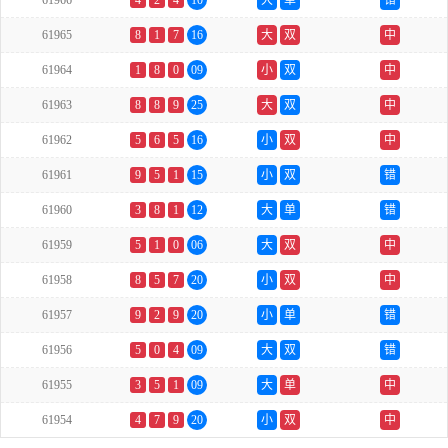
61966
4
2
4
10
大
单
错
61965
8
1
7
16
大
双
中
61964
1
8
0
09
小
双
中
61963
8
8
9
25
大
双
中
61962
5
6
5
16
小
双
中
61961
9
5
1
15
小
双
错
61960
3
8
1
12
大
单
错
61959
5
1
0
06
大
双
中
61958
8
5
7
20
小
双
中
61957
9
2
9
20
小
单
错
61956
5
0
4
09
大
双
错
61955
3
5
1
09
大
单
中
61954
4
7
9
20
小
双
中