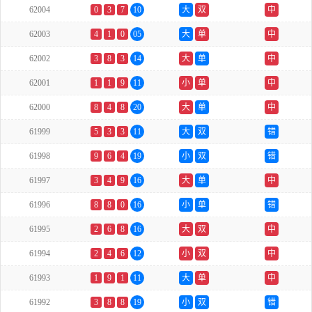
62004
0
3
7
10
大
双
中
62003
4
1
0
05
大
单
中
62002
3
8
3
14
大
单
中
62001
1
1
9
11
小
单
中
62000
8
4
8
20
大
单
中
61999
5
3
3
11
大
双
错
61998
9
6
4
19
小
双
错
61997
3
4
9
16
大
单
中
61996
8
8
0
16
小
单
错
61995
2
6
8
16
大
双
中
61994
2
4
6
12
小
双
中
61993
1
9
1
11
大
单
中
61992
3
8
8
19
小
双
错