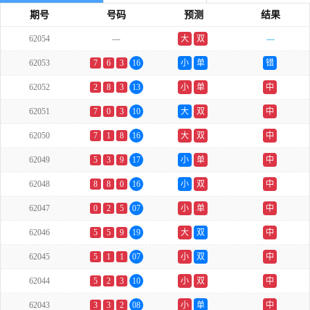
期号
号码
预测
结果
62054
---
大
双
---
62053
7
6
3
16
小
单
错
62052
2
8
3
13
小
单
中
62051
7
0
3
10
大
双
中
62050
7
1
8
16
大
双
中
62049
5
3
9
17
小
单
中
62048
8
8
0
16
小
双
中
62047
0
2
5
07
小
单
中
62046
5
5
9
19
大
双
中
62045
5
1
1
07
小
双
中
62044
5
2
3
10
小
双
中
62043
3
3
2
08
小
单
中