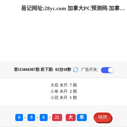
易记网址:28yc.com 加拿大PC预测网-加拿大28开奖|PC结果预测官网_专业的加拿大pc预测数据网站!
第
115044307
期 距下期:
02
分
18
秒
广告开关：
大双
未开:
7
期
小单
未开:
2
期
小双
未开:
1
期
6
9
6
21
大
单
咪牌
+
+
=
-