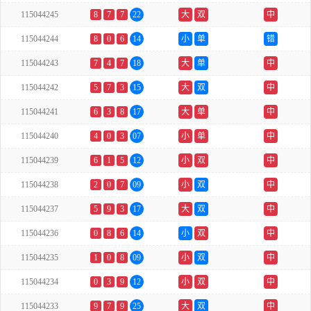
115044245
8
7
7
22
大
双
中
115044244
8
0
6
14
小
单
错
115044243
7
4
7
18
大
单
中
115044242
5
7
3
15
大
双
中
115044241
6
3
8
17
大
单
中
115044240
4
0
3
07
小
单
中
115044239
6
1
5
12
小
双
中
115044238
2
0
7
09
小
双
中
115044237
5
9
3
17
大
双
中
115044236
0
8
6
14
小
双
中
115044235
1
0
8
09
小
双
中
115044234
0
3
9
12
小
双
中
115044233
9
7
9
25
大
双
中