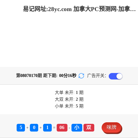
易记网址:28yc.com 加拿大PC预测网-加拿大28开奖|PC结果预测官网_专业的加拿大pc预测数据网站!
第
08070170
期 距下期:
00
分
16
秒
广告开关：
大单
未开:
1
期
大双
未开:
2
期
小单
未开:
5
期
5
0
1
06
小
双
咪牌
+
+
=
-