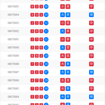
08070095
6
2
1
09
小
单
中
08070094
4
4
2
10
大
单
错
08070093
2
5
5
12
小
双
中
08070092
3
0
8
11
大
单
中
08070091
2
3
6
11
小
单
中
08070090
3
3
6
12
大
双
中
08070089
8
8
2
18
大
双
中
08070088
7
2
9
18
大
单
中
08070087
0
2
5
07
大
双
错
08070086
4
7
7
18
大
双
中
08070085
7
0
9
16
大
单
中
08070084
2
3
5
10
大
单
错