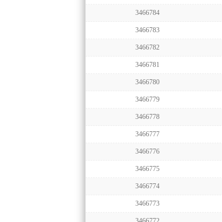
3466784
3466783
3466782
3466781
3466780
3466779
3466778
3466777
3466776
3466775
3466774
3466773
3466772