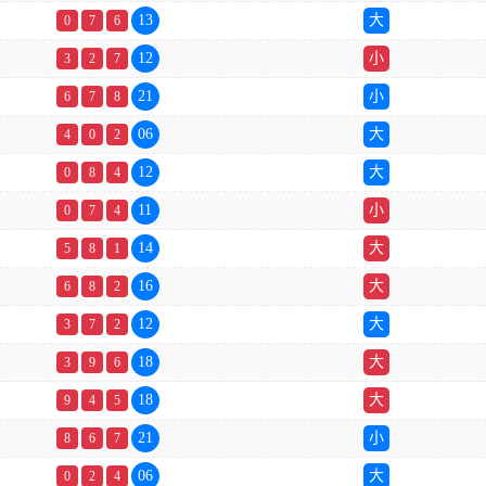
13
大
0
7
6
12
小
3
2
7
21
小
6
7
8
06
大
4
0
2
12
大
0
8
4
11
小
0
7
4
14
大
5
8
1
16
大
6
8
2
12
大
3
7
2
18
大
3
9
6
18
大
9
4
5
21
小
8
6
7
06
大
0
2
4