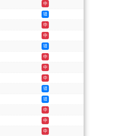
中
错
中
中
错
中
中
中
错
错
中
中
中