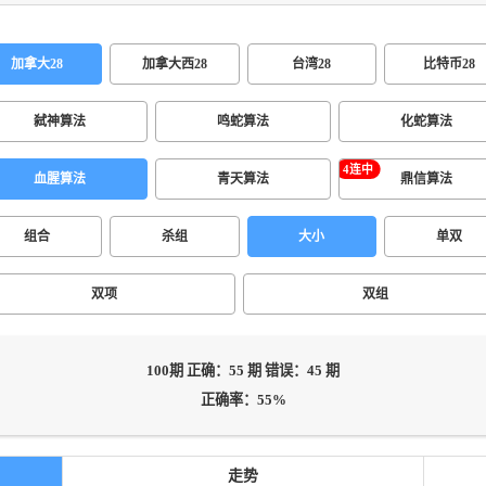
加拿大28
加拿大西28
台湾28
比特币28
弑神算法
鸣蛇算法
化蛇算法
血腥算法
青天算法
鼎信算法
组合
杀组
大小
单双
双项
双组
100期 正确：55 期 错误：45 期
正确率：55%
走势