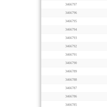
3466797
3466796
3466795
3466794
3466793
3466792
3466791
3466790
3466789
3466788
3466787
3466786
3466785