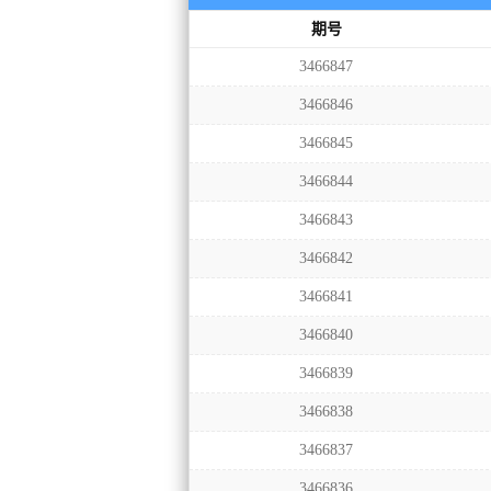
期号
3466847
3466846
3466845
3466844
3466843
3466842
3466841
3466840
3466839
3466838
3466837
3466836