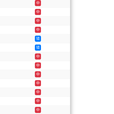
中
中
中
中
错
错
中
中
中
中
中
中
中