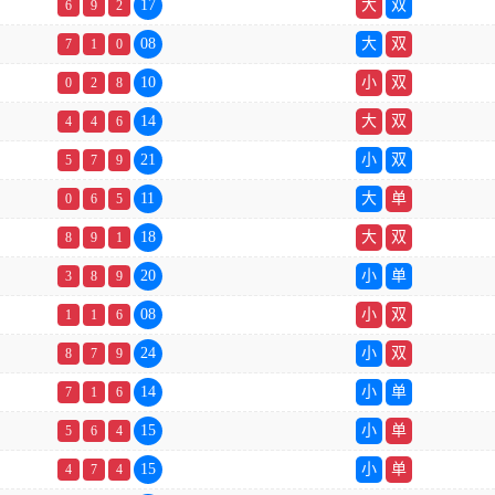
17
大
双
6
9
2
08
大
双
7
1
0
10
小
双
0
2
8
14
大
双
4
4
6
21
小
双
5
7
9
11
大
单
0
6
5
18
大
双
8
9
1
20
小
单
3
8
9
08
小
双
1
1
6
24
小
双
8
7
9
14
小
单
7
1
6
15
小
单
5
6
4
15
小
单
4
7
4