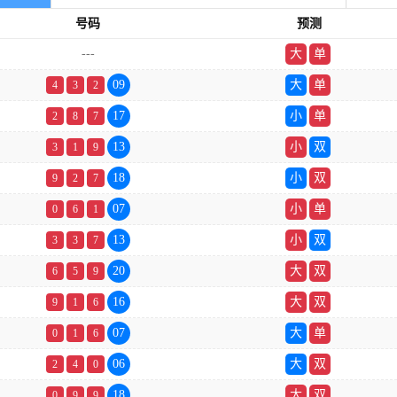
号码
预测
---
大
单
09
大
单
4
3
2
17
小
单
2
8
7
13
小
双
3
1
9
18
小
双
9
2
7
07
小
单
0
6
1
13
小
双
3
3
7
20
大
双
6
5
9
16
大
双
9
1
6
07
大
单
0
1
6
06
大
双
2
4
0
18
大
双
0
9
9