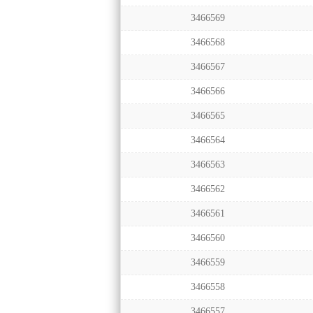
3466569
3466568
3466567
3466566
3466565
3466564
3466563
3466562
3466561
3466560
3466559
3466558
3466557