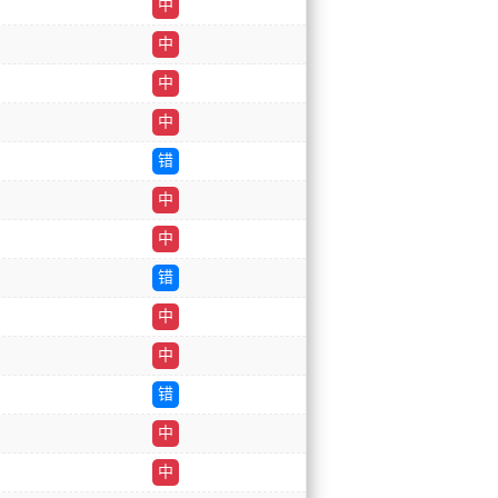
中
中
中
中
错
中
中
错
中
中
错
中
中