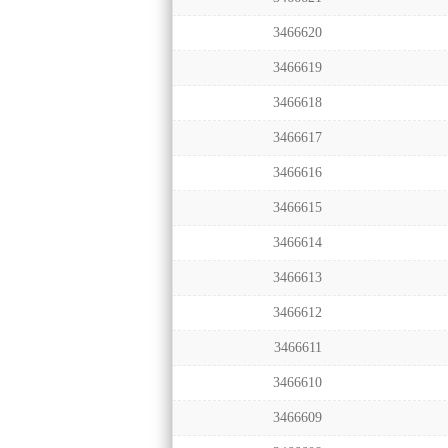
3466620
3466619
3466618
3466617
3466616
3466615
3466614
3466613
3466612
3466611
3466610
3466609