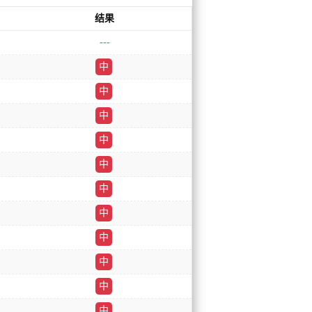
结果
---
中
中
中
中
中
中
中
中
中
中
中