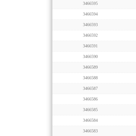
3466595
3466594
3466593
3466592
3466591
3466590
3466589
3466588
3466587
3466586
3466585
3466584
3466583