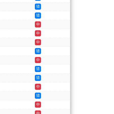
错
错
中
中
中
错
中
错
错
中
错
中
中