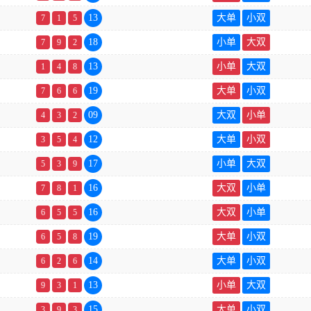
13
大单
小双
7
1
5
18
小单
大双
7
9
2
13
小单
大双
1
4
8
19
大单
小双
7
6
6
09
大双
小单
4
3
2
12
大单
小双
3
5
4
17
小单
大双
5
3
9
16
大双
小单
7
8
1
16
大双
小单
6
5
5
19
大单
小双
6
5
8
14
大单
小双
6
2
6
13
小单
大双
9
3
1
15
大单
小双
3
9
3