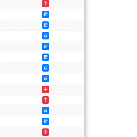
中
错
错
错
错
错
错
错
中
中
错
错
中