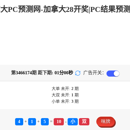
第
3466174
期 距下期:
00
分
59
秒
广告开关：
大单
未开:
2
期
大双
未开:
1
期
小单
未开:
3
期
4
+
1
+
5
=
10
-
小
双
咪牌