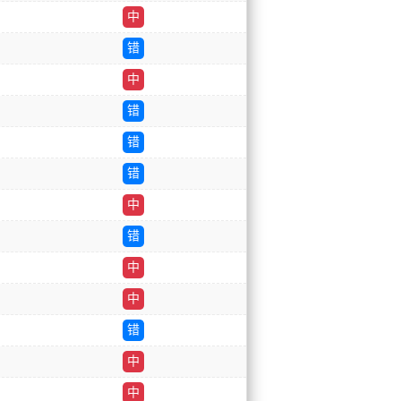
中
错
中
错
错
错
中
错
中
中
错
中
中