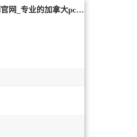
易记网址:28yc.com 加拿大PC预测网-加拿大28开奖|PC结果预测官网_专业的加拿大pc预测数据网站!