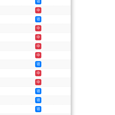
错
中
错
中
中
中
中
错
中
中
错
错
错