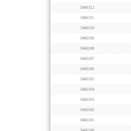
3466112
3466111
3466110
3466109
3466108
3466107
3466106
3466105
3466104
3466103
3466102
3466101
3466100