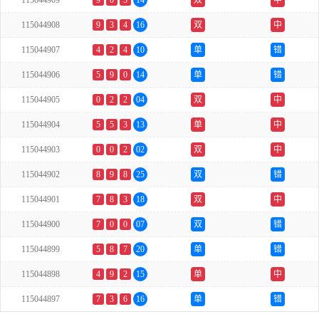
115044909
9
0
5
14
双
中
115044908
9
3
4
16
双
中
115044907
4
2
4
10
单
错
115044906
5
9
0
14
单
错
115044905
0
2
2
04
双
中
115044904
5
5
3
13
单
中
115044903
0
0
2
02
双
中
115044902
8
9
8
25
双
错
115044901
7
8
3
18
双
中
115044900
7
0
0
07
双
错
115044899
5
8
7
20
单
错
115044898
4
9
2
15
单
中
115044897
7
3
6
16
单
错