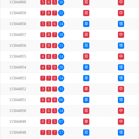
115044960
5
6
5
16
双
中
115044959
7
8
7
22
双
中
115044958
5
3
6
14
单
错
115044957
3
8
7
18
双
中
115044956
0
9
2
11
双
错
115044955
4
8
2
14
双
中
115044954
4
7
9
20
单
错
115044953
7
7
0
14
单
错
115044952
3
1
7
11
单
中
115044951
0
6
0
06
单
错
115044950
3
6
5
14
双
中
115044949
0
2
5
07
单
中
115044948
7
3
7
17
双
错