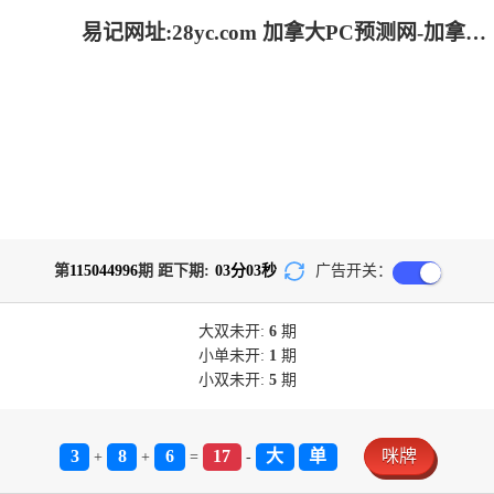
易记网址:28yc.com 加拿大PC预测网-加拿大28开奖|PC结果预测官网_专业的加拿大pc预测数据网站!
第
115044996
期 距下期:
03
分
02
秒
广告开关：
大双
未开:
6
期
小单
未开:
1
期
小双
未开:
5
期
3
8
6
17
大
单
咪牌
+
+
=
-