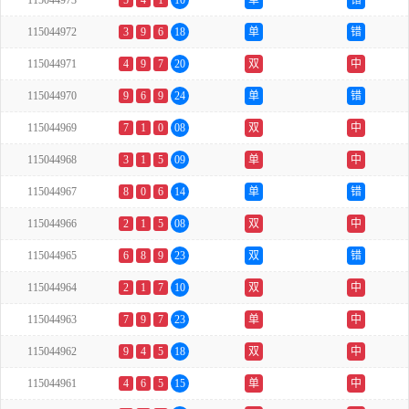
115044973
5
4
1
10
单
错
115044972
3
9
6
18
单
错
115044971
4
9
7
20
双
中
115044970
9
6
9
24
单
错
115044969
7
1
0
08
双
中
115044968
3
1
5
09
单
中
115044967
8
0
6
14
单
错
115044966
2
1
5
08
双
中
115044965
6
8
9
23
双
错
115044964
2
1
7
10
双
中
115044963
7
9
7
23
单
中
115044962
9
4
5
18
双
中
115044961
4
6
5
15
单
中