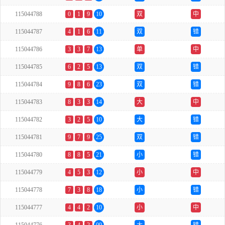
115044788
0
1
9
10
双
中
115044787
4
1
6
11
双
错
115044786
3
3
7
13
单
中
115044785
6
2
5
13
双
错
115044784
9
8
6
23
双
错
115044783
8
3
3
14
大
中
115044782
3
2
5
10
大
错
115044781
9
7
9
25
双
错
115044780
8
8
5
21
小
错
115044779
4
5
3
12
小
中
115044778
7
3
8
18
小
错
115044777
4
4
2
10
小
中