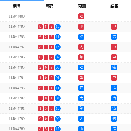
期号
号码
预测
结果
115044800
---
双
---
115044799
9
8
2
19
单
中
115044798
6
2
3
11
双
错
115044797
8
7
1
16
大
中
115044796
0
7
2
09
单
中
115044795
2
0
3
05
双
错
115044794
1
0
0
01
单
中
115044793
8
2
1
11
双
错
115044792
3
0
1
04
大
错
115044791
1
3
6
10
单
错
115044790
6
0
0
06
大
错
115044789
8
5
4
17
小
错