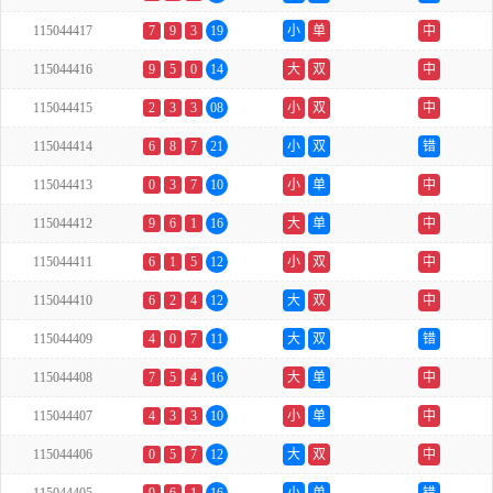
115044417
7
9
3
19
小
单
中
115044416
9
5
0
14
大
双
中
115044415
2
3
3
08
小
双
中
115044414
6
8
7
21
小
双
错
115044413
0
3
7
10
小
单
中
115044412
9
6
1
16
大
单
中
115044411
6
1
5
12
小
双
中
115044410
6
2
4
12
大
双
中
115044409
4
0
7
11
大
双
错
115044408
7
5
4
16
大
单
中
115044407
4
3
3
10
小
单
中
115044406
0
5
7
12
大
双
中